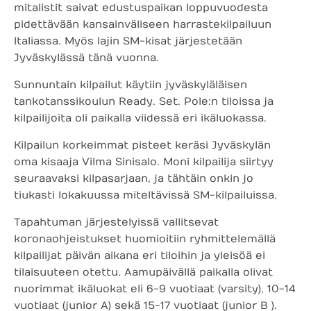
mitalistit saivat edustuspaikan loppuvuodesta
pidettävään kansainväliseen harrastekilpailuun
Italiassa. Myös lajin SM-kisat järjestetään
Jyväskylässä tänä vuonna.
Sunnuntain kilpailut käytiin jyväskyläläisen
tankotanssikoulun Ready. Set. Pole:n tiloissa ja
kilpailijoita oli paikalla viidessä eri ikäluokassa.
Kilpailun korkeimmat pisteet keräsi Jyväskylän
oma kisaaja Vilma Sinisalo. Moni kilpailija siirtyy
seuraavaksi kilpasarjaan, ja tähtäin onkin jo
tiukasti lokakuussa miteltävissä SM-kilpailuissa.
Tapahtuman järjestelyissä vallitsevat
koronaohjeistukset huomioitiin ryhmittelemällä
kilpailijat päivän aikana eri tiloihin ja yleisöä ei
tilaisuuteen otettu. Aamupäivällä paikalla olivat
nuorimmat ikäluokat eli 6-9 vuotiaat (varsity), 10-14
vuotiaat (junior A) sekä 15-17 vuotiaat (junior B ).