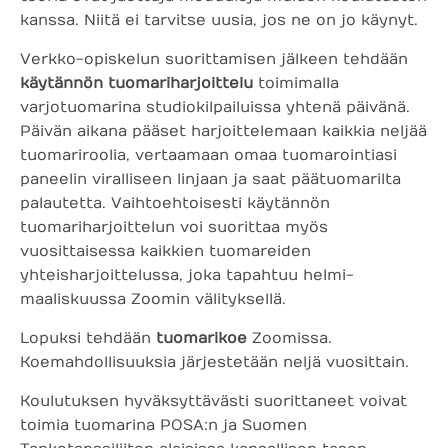
kanssa. Niitä ei tarvitse uusia, jos ne on jo käynyt.
Verkko-opiskelun suorittamisen jälkeen tehdään
käytännön tuomariharjoittelu
toimimalla
varjotuomarina studiokilpailuissa yhtenä päivänä.
Päivän aikana pääset harjoittelemaan kaikkia neljää
tuomariroolia, vertaamaan omaa tuomarointiasi
paneelin viralliseen linjaan ja saat päätuomarilta
palautetta. Vaihtoehtoisesti käytännön
tuomariharjoittelun voi suorittaa myös
vuosittaisessa kaikkien tuomareiden
yhteisharjoittelussa, joka tapahtuu helmi-
maaliskuussa Zoomin välityksellä.
Lopuksi tehdään
tuomarikoe
Zoomissa.
Koemahdollisuuksia järjestetään neljä vuosittain.
Koulutuksen hyväksyttävästi suorittaneet voivat
toimia tuomarina POSA:n ja Suomen