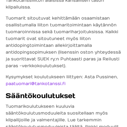
Tankotanssiliiton alaisissa kansallisen tason
kilpailuissa.
Tuomarit sitoutuvat kehittämään osaamistaan
osallistumalla liiton tuomaritoimintaan käytännön
tuomaroinnissa sekä tuomariharjoituksissa. Kaikki
tuomarit ovat sitoutuneet myös liiton
antidopingtoimintaan allekirjoittamalla
antidopingsopimuksen (lisenssin oston yhteydessä
ja suorittavat SUEK ry:n Puhtaasti paras ja Reilusti
paras -verkkokoulutukset).
Kysymykset koulutukseen liittyen: Asta Pussinen,
paatuomari@tankotanssi.fi
Sääntökoulutukset
Tuomarikoulutukseen kuuluvia
sääntökoulutusmoduuleita suositellaan myös
kilpailijoille ja valmentajille. Lue tarkemmin
sääntökoulutusmoduuleista täältä. (linkki moduulit