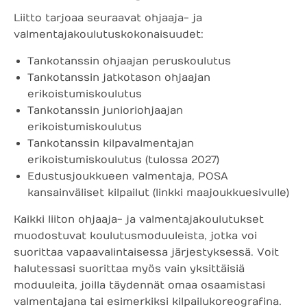
Liitto tarjoaa seuraavat ohjaaja- ja
valmentajakoulutuskokonaisuudet:
Tankotanssin ohjaajan peruskoulutus
Tankotanssin jatkotason ohjaajan
erikoistumiskoulutus
Tankotanssin junioriohjaajan
erikoistumiskoulutus
Tankotanssin kilpavalmentajan
erikoistumiskoulutus (tulossa 2027)
Edustusjoukkueen valmentaja, POSA
kansainväliset kilpailut (linkki maajoukkuesivulle)
Kaikki liiton ohjaaja- ja valmentajakoulutukset
muodostuvat koulutusmoduuleista, jotka voi
suorittaa vapaavalintaisessa järjestyksessä. Voit
halutessasi suorittaa myös vain yksittäisiä
moduuleita, joilla täydennät omaa osaamistasi
valmentajana tai esimerkiksi kilpailukoreografina.