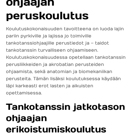
ohjaajan
peruskoulutus
Koulutuskokonaisuuden tavoitteena on luoda lajin
pariin pyrkiville ja lajissa jo toimiville
tankotanssiohjaajille perustiedot ja – taidot
tankotanssin turvalliseen ohjaamiseen.
Koulutuskokonaisuudessa opetellaan tankotanssin
perusliikkeiden ja akrobatian perusteiden
ohjaamista, sekä anatomian ja biomekaniikan
perusteita. Tämän lisäksi koulutuksessa käydään
läpi karkeasti erot lasten ja aikuisten
opettamisessa.
Tankotanssin jatkotason
ohjaajan
erikoistumiskoulutus