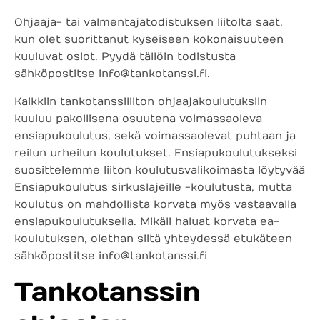
Ohjaaja- tai valmentajatodistuksen liitolta saat,
kun olet suorittanut kyseiseen kokonaisuuteen
kuuluvat osiot. Pyydä tällöin todistusta
sähköpostitse info@tankotanssi.fi.
Kaikkiin tankotanssiliiton ohjaajakoulutuksiin
kuuluu pakollisena osuutena voimassaoleva
ensiapukoulutus, sekä voimassaolevat puhtaan ja
reilun urheilun koulutukset. Ensiapukoulutukseksi
suosittelemme liiton koulutusvalikoimasta löytyvää
Ensiapukoulutus sirkuslajeille -koulutusta, mutta
koulutus on mahdollista korvata myös vastaavalla
ensiapukoulutuksella. Mikäli haluat korvata ea-
koulutuksen, olethan siitä yhteydessä etukäteen
sähköpostitse info@tankotanssi.fi
Tankotanssin