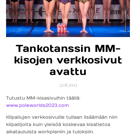
Tankotanssin MM-
kisojen verkkosivut
avattu
22.8.2023
Tutustu MM-kisasivuihin täällä:
www.poleworlds2023.com
Kilpailujen verkkosivuille tullaan lisäämään niin
kilpailijoita kuin yleisöä koskevaa kisatietoa
aikatauluista workplaniin ja tuloksiin.