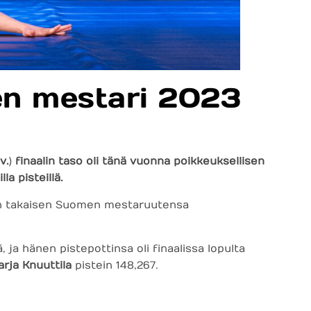
en mestari 2023
v.
)
finaalin taso oli tänä vuonna poikkeuksellisen
a pisteillä.
oden takaisen Suomen mestaruutensa
, ja hänen pistepottinsa oli finaalissa lopulta
arja Knuuttila
pistein 148,267.