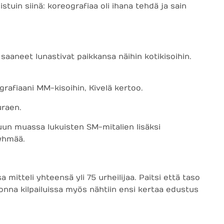
tuin siinä: koreografiaa oli ihana tehdä ja sain
saaneet lunastivat paikkansa näihin kotikisoihin.
grafiaani MM-kisoihin, Kivelä kertoo.
uraen.
uun muassa lukuisten SM-mitalien lisäksi
ryhmää.
itteli yhteensä yli 75 urheilijaa. Paitsi että taso
nna kilpailuissa myös nähtiin ensi kertaa edustus