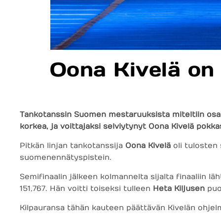
Oona Kivelä on
Tankotanssin Suomen mestaruuksista miteltiin osan
korkea, ja voittajaksi selviytynyt Oona Kivelä pokka
Pitkän linjan tankotanssija
Oona Kivelä
oli tulosten
suomenennätyspistein.
Semifinaalin jälkeen kolmannelta sijalta finaaliin lä
151,767. Hän voitti toiseksi tulleen
Heta Kiljusen
puol
Kilpauransa tähän kauteen päättävän Kivelän ohjelm