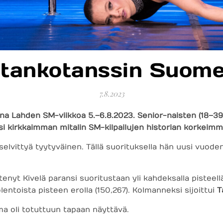
 tankotanssin Suom
7.8.2023
a Lahden SM-viikkoa 5.–6.8.2023. Senior-naisten (18–39
si kirkkaimman mitalin SM-kilpailujen historian korkeimmill
 selvittyä tyytyväinen. Tällä suorituksella hän uusi vu
htenyt Kivelä paransi suoritustaan yli kahdeksalla pisteellä
entoista pisteen erolla (150,267). Kolmanneksi sijoittui
T
a oli totuttuun tapaan näyttävä.