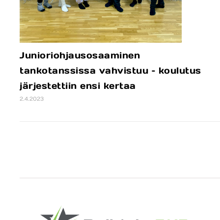
Junioriohjausosaaminen
tankotanssissa vahvistuu – koulutus
järjestettiin ensi kertaa
2.4.2023