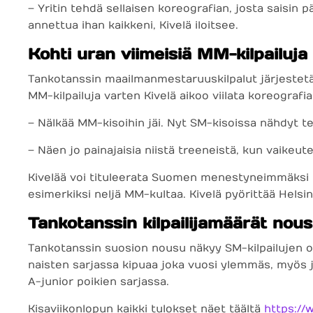
– Yritin tehdä sellaisen koreografian, josta saisin 
annettua ihan kaikkeni, Kivelä iloitsee.
Kohti uran viimeisiä MM-kilpailuja
Tankotanssin maailmanmestaruuskilpalut järjestetään
MM-kilpailuja varten Kivelä aikoo viilata koreografi
– Nälkää MM-kisoihin jäi. Nyt SM-kisoissa nähdyt te
– Näen jo painajaisia niistä treeneistä, kun vaikeutet
Kivelää voi tituleerata Suomen menestyneimmäksi ta
esimerkiksi neljä MM-kultaa. Kivelä pyörittää Hel
Tankotanssin kilpailijamäärät nou
Tankotanssin suosion nousu näkyy SM-kilpailujen osa
naisten sarjassa kipuaa joka vuosi ylemmäs, myös j
A-junior poikien sarjassa.
Kisaviikonlopun kaikki tulokset näet täältä
https://