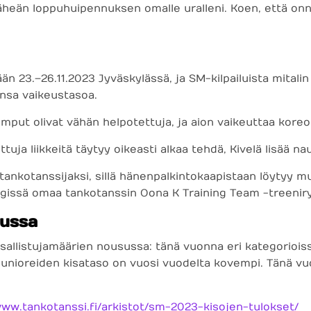
päheän loppuhuipennuksen omalle uralleni. Koen, että onnis
 23.–26.11.2023 Jyväskylässä, ja SM-kilpailuista mitalin 
ansa vaikeustasoa.
mput olivat vähän helpotettuja, ja aion vaikeuttaa koreo
tuja liikkeitä täytyy oikeasti alkaa tehdä, Kivelä lisää na
nkotanssijaksi, sillä hänen palkintokaapistaan löytyy m
singissä omaa tankotanssin Oona K Training Team -treeni
sussa
llistujamäärien nousussa: tänä vuonna eri kategorioissa m
unioreiden kisataso on vuosi vuodelta kovempi. Tänä vuo
www.tankotanssi.fi/arkistot/sm-2023-kisojen-tulokset/