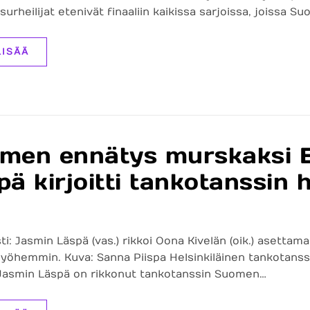
urheilijat etenivät finaaliin kaikissa sarjoissa, joissa S
LISÄÄ
men ennätys murskaksi E
ä kirjoitti tankotanssin h
ti: Jasmin Läspä (vas.) rikkoi Oona Kivelän (oik.) aset
yöhemmin. Kuva: Sanna Piispa Helsinkiläinen tankotanssi
Jasmin Läspä on rikkonut tankotanssin Suomen…