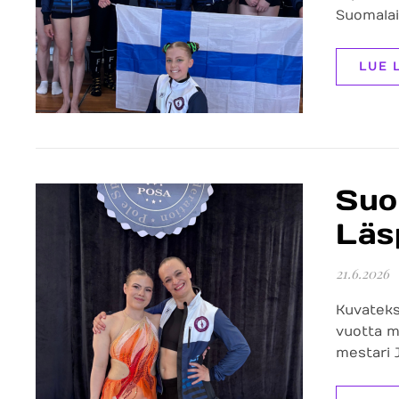
Suomalais
LUE 
Suo
Läsp
21.6.2026
Kuvateks
vuotta m
mestari 