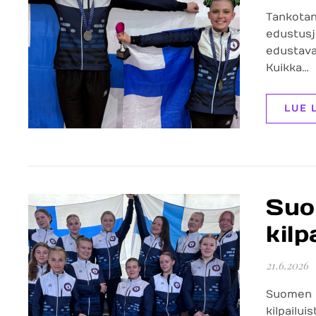
Tankotan
edustusjo
edustava
Kuikka…
LUE 
Suo
kil
21.6.2026
Suomen t
kilpailui