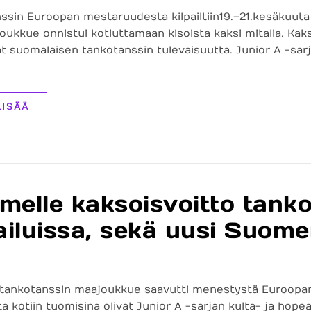
ssin Euroopan mestaruudesta kilpailtiin 19.–21. kesäkuut
ukkue onnistui kotiuttamaan kisoista kaksi mitalia. Kaks
t suomalaisen tankotanssin tulevaisuutta. Junior A -sa
LISÄÄ
melle kaksoisvoitto tank
pailuissa, sekä uusi Suom
ankotanssin maajoukkue saavutti menestystä Euroopan 
sta kotiin tuomisina olivat Junior A -sarjan kulta- ja ho