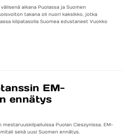
a välisenä aikana Puolassa ja Suomen
oisvoiton takana oli nuori kaksikko, jotka
rjassa kilpatasolla Suomea edustaneet Vuokko
otanssin EM-
en ennätys
mestaruuskilpailuissa Puolan Cieszynissa. EM-
peamitali sekä uusi Suomen ennätys.