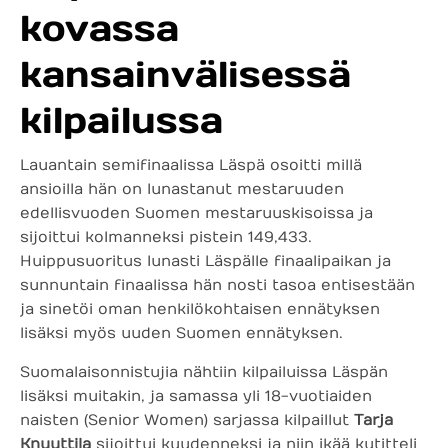
kovassa
kansainvälisessä
kilpailussa
Lauantain semifinaalissa Läspä osoitti millä
ansioilla hän on lunastanut mestaruuden
edellisvuoden Suomen mestaruuskisoissa ja
sijoittui kolmanneksi pistein 149,433.
Huippusuoritus lunasti Läspälle finaalipaikan ja
sunnuntain finaalissa hän nosti tasoa entisestään
ja sinetöi oman henkilökohtaisen ennätyksen
lisäksi myös uuden Suomen ennätyksen.
Suomalaisonnistujia nähtiin kilpailuissa Läspän
lisäksi muitakin, ja samassa yli 18-vuotiaiden
naisten (Senior Women) sarjassa kilpaillut
Tarja
Knuuttila
sijoittui kuudenneksi ja niin ikää kutitteli