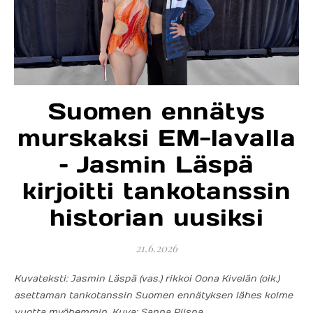
Suomen ennätys
murskaksi EM-lavalla
– Jasmin Läspä
kirjoitti tankotanssin
historian uusiksi
21.6.2026
Kuvateksti: Jasmin Läspä (vas.) rikkoi Oona Kivelän (oik.)
asettaman tankotanssin Suomen ennätyksen lähes kolme
vuotta myöhemmin. Kuva: Sanna Piispa