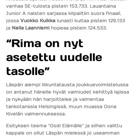
vanhaa SE-tulosta pistein 153,733. Lauantaina
Junior A naisten sarjassa kilpailtiin suora finaali,
jossa
Vuokko Kuikka
lunasti kultaa pistein 129,133
ja
Nella Laanniemi
hopeaa pistein 124,533.
“Rima on nyt
asetettu uudelle
tasolle”
Läspän aiempi liikuntatausta joukkuevoimistelussa
on antanut hänelle hyvät valmiudet kehittyä lajissa
ja nykyään hän harjoittelee ja valmentaa
tankotanssia Helsingissä, muun muassa Oona
Kivelän valmennuksessa.
Esityksen teema “Oodi Elämälle” ja siihen valittu
kappale on ollut Läspän mielessä jo useamman