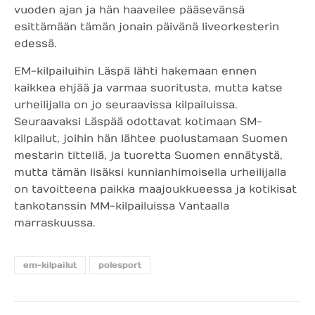
vuoden ajan ja hän haaveilee pääsevänsä
esittämään tämän jonain päivänä liveorkesterin
edessä.
EM-kilpailuihin Läspä lähti hakemaan ennen
kaikkea ehjää ja varmaa suoritusta, mutta katse
urheilijalla on jo seuraavissa kilpailuissa.
Seuraavaksi Läspää odottavat kotimaan SM-
kilpailut, joihin hän lähtee puolustamaan Suomen
mestarin titteliä, ja tuoretta Suomen ennätystä,
mutta tämän lisäksi kunnianhimoisella urheilijalla
on tavoitteena paikka maajoukkueessa ja kotikisat
tankotanssin MM-kilpailuissa Vantaalla
marraskuussa.
em-kilpailut
polesport