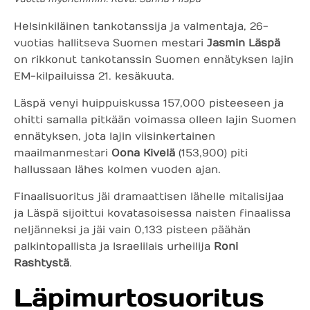
Helsinkiläinen tankotanssija ja valmentaja, 26-
vuotias hallitseva Suomen mestari
Jasmin Läspä
on rikkonut tankotanssin Suomen ennätyksen lajin
EM-kilpailuissa 21. kesäkuuta.
Läspä venyi huippuiskussa 157,000 pisteeseen ja
ohitti samalla pitkään voimassa olleen lajin Suomen
ennätyksen, jota lajin viisinkertainen
maailmanmestari
Oona Kivelä
(153,900) piti
hallussaan lähes kolmen vuoden ajan.
Finaalisuoritus jäi dramaattisen lähelle mitalisijaa
ja Läspä sijoittui kovatasoisessa naisten finaalissa
neljänneksi ja jäi vain 0,133 pisteen päähän
palkintopallista ja Israelilais urheilija
Roni
Rashtystä
.
Läpimurtosuoritus