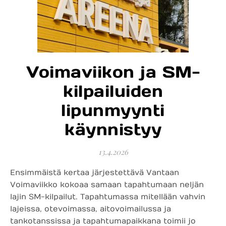
Voimaviikon ja SM-
kilpailuiden
lipunmyynti
käynnistyy
13.4.2026
Ensimmäistä kertaa järjestettävä Vantaan
Voimaviikko kokoaa samaan tapahtumaan neljän
lajin SM-kilpailut. Tapahtumassa mitellään vahvin
lajeissa, otevoimassa, aitovoimailussa ja
tankotanssissa ja tapahtumapaikkana toimii jo