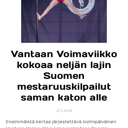
Vantaan Voimaviikko
kokoaa neljän lajin
Suomen
mestaruuskilpailut
saman katon alle
27.7.2026
Ensimmäistä kertaa järjestettävä kolmipäiväinen