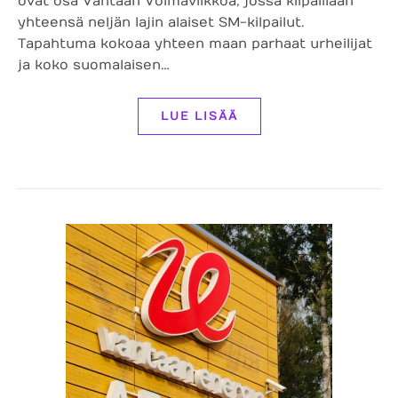
ovat osa Vantaan Voimaviikkoa, jossa kilpaillaan
yhteensä neljän lajin alaiset SM-kilpailut.
Tapahtuma kokoaa yhteen maan parhaat urheilijat
ja koko suomalaisen…
LUE LISÄÄ