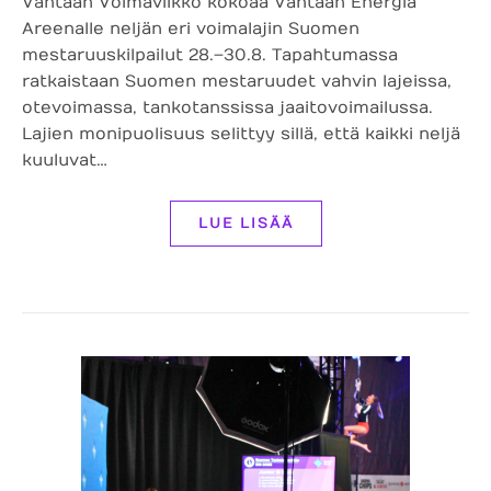
Vantaan Voimaviikko kokoaa Vantaan Energia
Areenalle neljän eri voimalajin Suomen
mestaruuskilpailut 28.–30.8. Tapahtumassa
ratkaistaan Suomen mestaruudet vahvin lajeissa,
otevoimassa, tankotanssissa ja aitovoimailussa.
Lajien monipuolisuus selittyy sillä, että kaikki neljä
kuuluvat…
LUE LISÄÄ